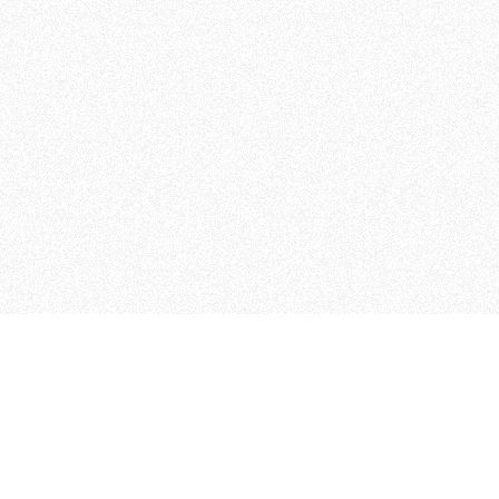
 che riunisce cinque testate giornalistiche, che oltr
rganizza eventi di vario genere, smuove le coscienze, s