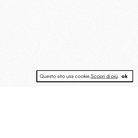
Questo sito usa cookie.
Scopri di più
.
ok
e a produrre contenuti esclusivi e inediti
posta le masse, spariglia le idee.