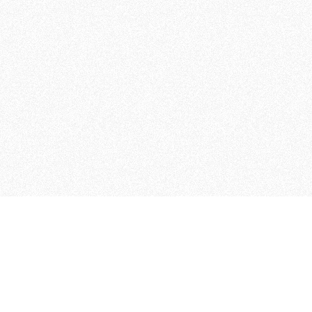
MAGOG è un gruppo editoriale
quotidiani, pubblica libri, o