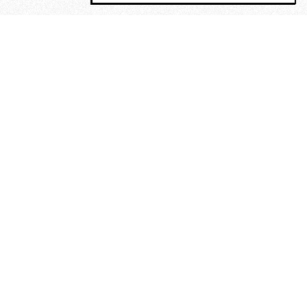
MAGOG è un gruppo editoriale che
riunisce cinque testate giornalistiche, che
oltre a produrre contenuti esclusivi e
inediti quotidiani, pubblica libri, organizza
eventi di vario genere, smuove le
coscienze, sposta le masse, spariglia le
idee.
“Scrivere è dare un senso al
soffrire”. Alchimia di Alejandra
Pizarnik