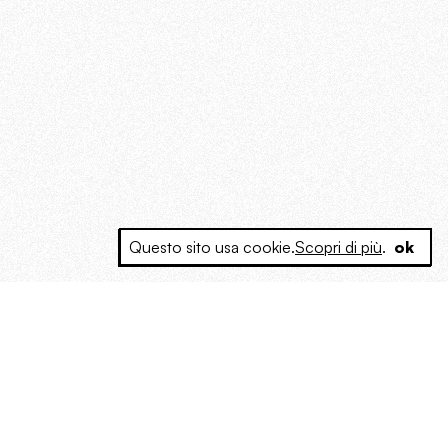
Questo sito usa cookie.
Scopri di più
.
ok
e a produrre contenuti esclusivi e inediti
posta le masse, spariglia le idee.