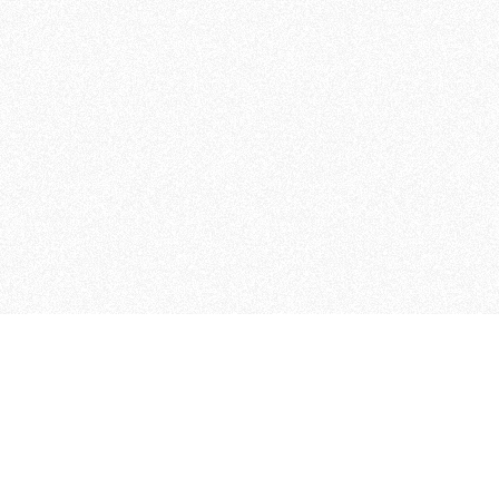
 che riunisce cinque testate giornalistiche, che oltr
rganizza eventi di vario genere, smuove le coscienze, s