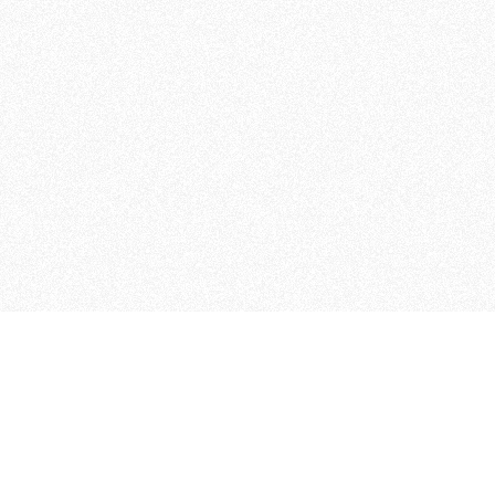
MAGOG è un gruppo editoriale
quotidiani, pubblica libri, o