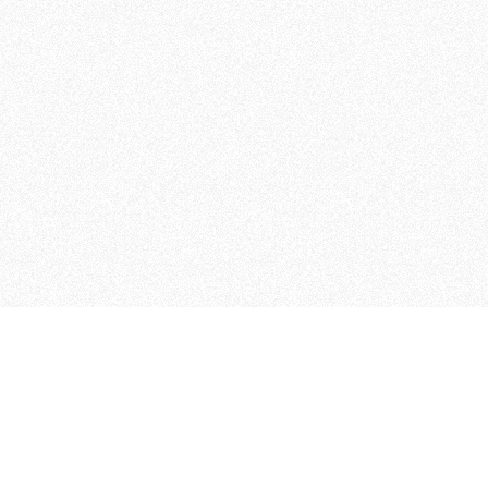
MAGOG è un gruppo editoriale
quotidiani, pubblica libri, o