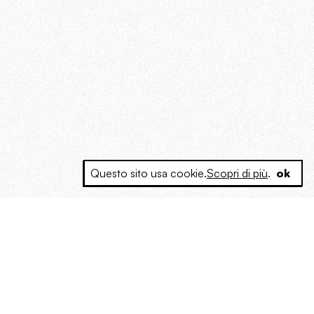
Questo sito usa cookie.
Scopri di più
.
ok
e a produrre contenuti esclusivi e inediti
posta le masse, spariglia le idee.