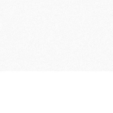
 che riunisce cinque testate giornalistiche, che oltr
rganizza eventi di vario genere, smuove le coscienze, s