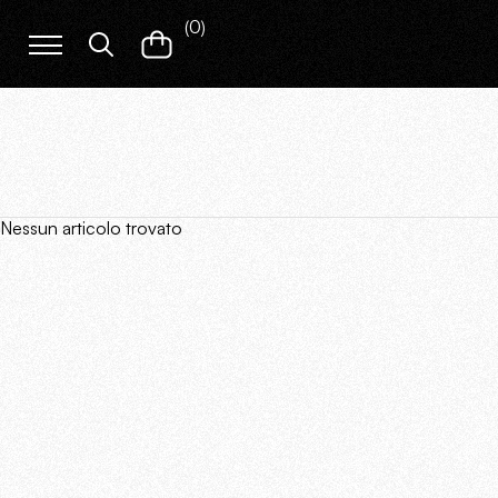
(
0
)
Nessun articolo trovato