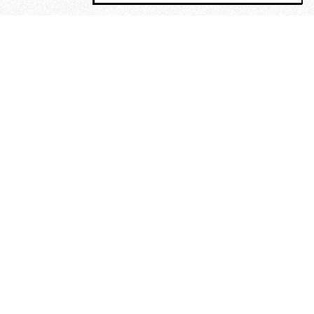
MAGOG è un gruppo editoriale che
riunisce cinque testate giornalistiche, che
oltre a produrre contenuti esclusivi e
inediti quotidiani, pubblica libri, organizza
eventi di vario genere, smuove le
coscienze, sposta le masse, spariglia le
idee.
“Un artista deve essere
reazionario”: Evelyn Waugh, lo
scrittore contro tutti