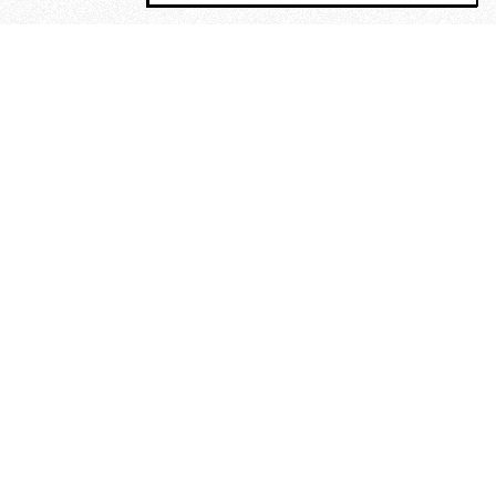
MAGOG è un gruppo editoriale che
riunisce cinque testate giornalistiche, che
oltre a produrre contenuti esclusivi e
inediti quotidiani, pubblica libri, organizza
eventi di vario genere, smuove le
coscienze, sposta le masse, spariglia le
idee.
“Scrivere è dare un senso al
soffrire”. Alchimia di Alejandra
Pizarnik