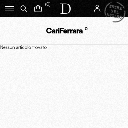
(
0
)
CariFerrara
0
Nessun articolo trovato