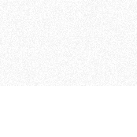
 che riunisce cinque testate giornalistiche, che oltr
rganizza eventi di vario genere, smuove le coscienze, s