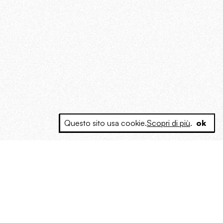
Questo sito usa cookie.
Scopri di più
.
ok
e a produrre contenuti esclusivi e inediti
posta le masse, spariglia le idee.