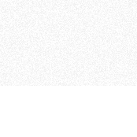
MAGOG è un gruppo editoriale
quotidiani, pubblica libri, o