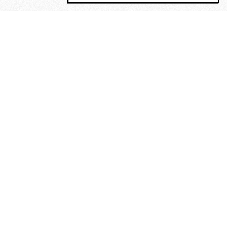
MAGOG è un gruppo editoriale che
riunisce cinque testate giornalistiche, che
oltre a produrre contenuti esclusivi e
inediti quotidiani, pubblica libri, organizza
eventi di vario genere, smuove le
coscienze, sposta le masse, spariglia le
idee.
“Vide uomini che divoravano
altri uomini” – o della ricerca
dell’armonia