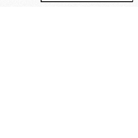
MAGOG è un gruppo editoriale che
riunisce cinque testate giornalistiche, che
oltre a produrre contenuti esclusivi e
inediti quotidiani, pubblica libri, organizza
eventi di vario genere, smuove le
coscienze, sposta le masse, spariglia le
idee.
La solitudine di Faulkner.
Dialogo con Francesco Baucia