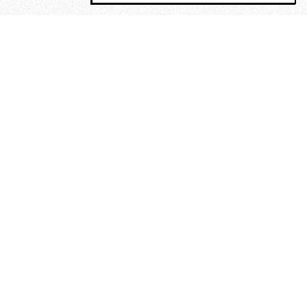
MAGOG è un gruppo editoriale che
riunisce cinque testate giornalistiche, che
oltre a produrre contenuti esclusivi e
inediti quotidiani, pubblica libri, organizza
eventi di vario genere, smuove le
coscienze, sposta le masse, spariglia le
idee.
“Nella mollica delle stelle”. Le
poesie di Maurice Chappaz, un
Rimbaud perduto in Tibet