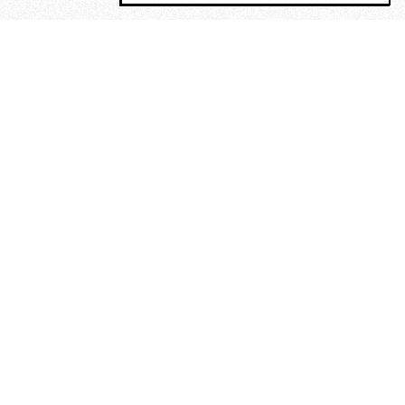
MAGOG è un gruppo editoriale che
riunisce cinque testate giornalistiche, che
oltre a produrre contenuti esclusivi e
inediti quotidiani, pubblica libri, organizza
eventi di vario genere, smuove le
coscienze, sposta le masse, spariglia le
idee.
“Un artista deve essere
reazionario”: Evelyn Waugh, lo
scrittore contro tutti