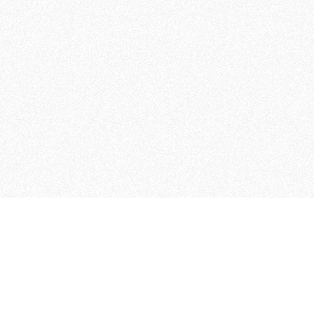
MAGOG è un gruppo editoriale
quotidiani, pubblica libri, o