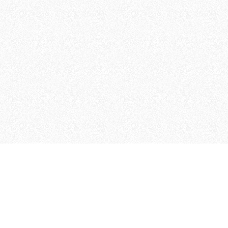
 che riunisce cinque testate giornalistiche, che oltr
rganizza eventi di vario genere, smuove le coscienze, s