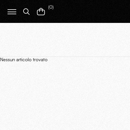
(
0
)
Nessun articolo trovato