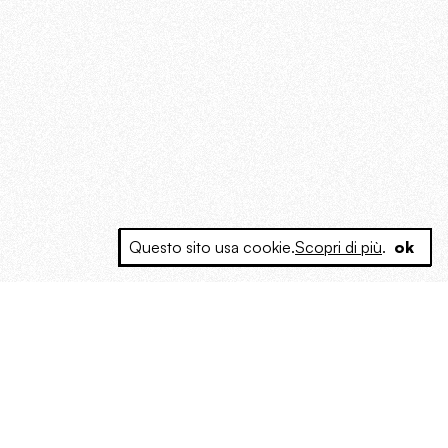
Questo sito usa cookie.
Scopri di più
.
ok
e a produrre contenuti esclusivi e inediti
posta le masse, spariglia le idee.