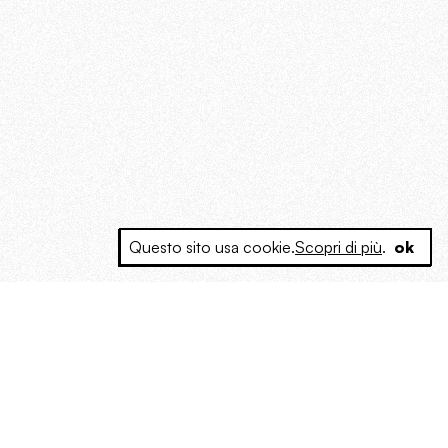
Questo sito usa cookie.
Scopri di più
.
ok
e a produrre contenuti esclusivi e inediti
posta le masse, spariglia le idee.