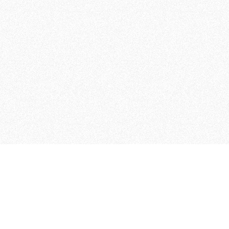
MAGOG è un gruppo editoriale
quotidiani, pubblica libri, o