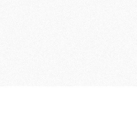
 che riunisce cinque testate giornalistiche, che oltr
rganizza eventi di vario genere, smuove le coscienze, s