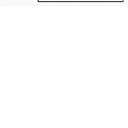
MAGOG è un gruppo editoriale che
riunisce cinque testate giornalistiche, che
oltre a produrre contenuti esclusivi e
inediti quotidiani, pubblica libri, organizza
eventi di vario genere, smuove le
coscienze, sposta le masse, spariglia le
idee.
“Vide uomini che divoravano
altri uomini” – o della ricerca
dell’armonia