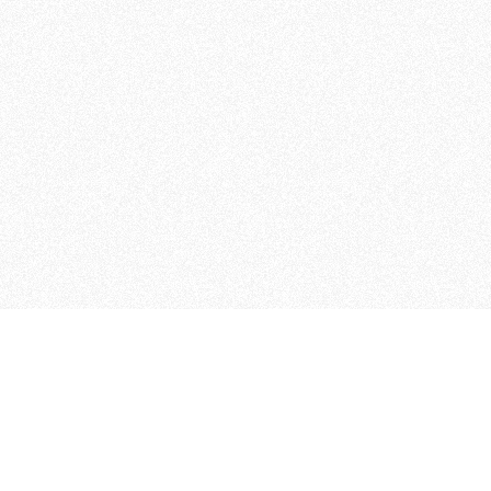
 che riunisce cinque testate giornalistiche, che oltr
rganizza eventi di vario genere, smuove le coscienze, s