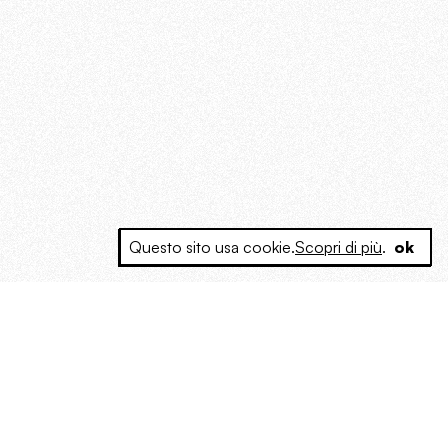
Questo sito usa cookie.
Scopri di più
.
ok
e a produrre contenuti esclusivi e inediti
posta le masse, spariglia le idee.