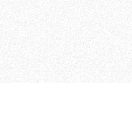
MAGOG è un gruppo editoriale
quotidiani, pubblica libri, o