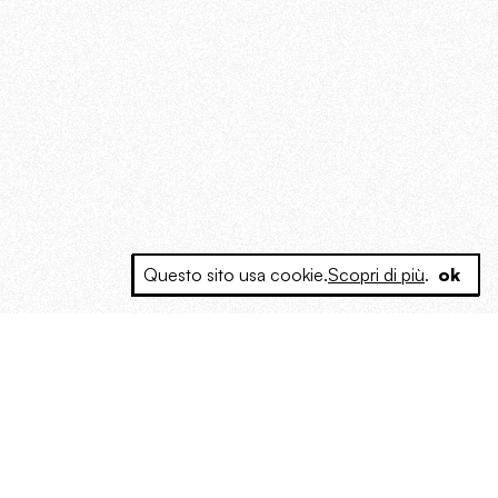
Questo sito usa cookie.
Scopri di più
.
ok
e a produrre contenuti esclusivi e inediti
posta le masse, spariglia le idee.