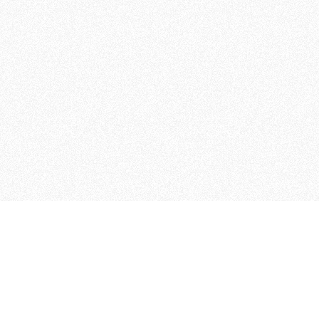
MAGOG è un gruppo editoriale
quotidiani, pubblica libri, o