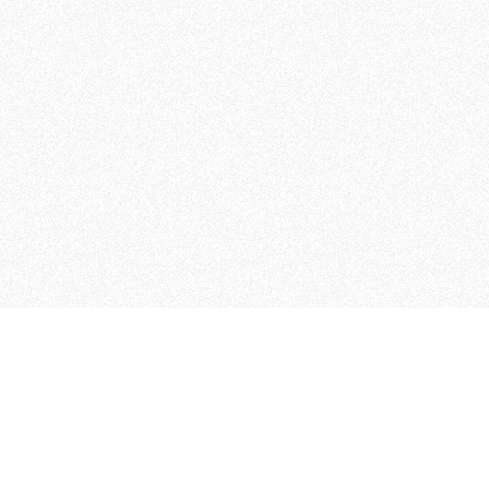
 che riunisce cinque testate giornalistiche, che oltr
rganizza eventi di vario genere, smuove le coscienze, s