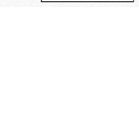
MAGOG è un gruppo editoriale che
riunisce cinque testate giornalistiche, che
oltre a produrre contenuti esclusivi e
inediti quotidiani, pubblica libri, organizza
eventi di vario genere, smuove le
coscienze, sposta le masse, spariglia le
idee.
“Scrivere è dare un senso al
soffrire”. Alchimia di Alejandra
Pizarnik