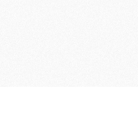
MAGOG è un gruppo editoriale
quotidiani, pubblica libri, o