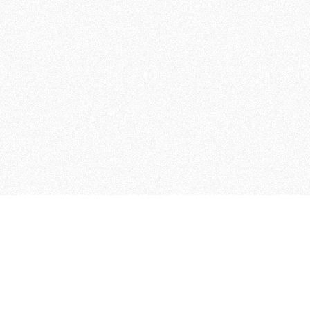
 che riunisce cinque testate giornalistiche, che oltr
rganizza eventi di vario genere, smuove le coscienze, s