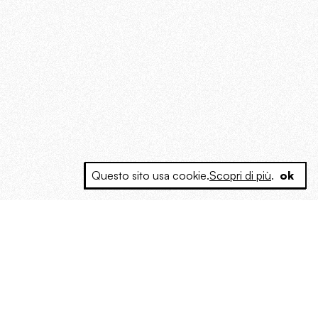
Questo sito usa cookie.
Scopri di più
.
ok
e a produrre contenuti esclusivi e inediti
posta le masse, spariglia le idee.