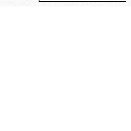
MAGOG è un gruppo editoriale che
riunisce cinque testate giornalistiche, che
oltre a produrre contenuti esclusivi e
inediti quotidiani, pubblica libri, organizza
eventi di vario genere, smuove le
coscienze, sposta le masse, spariglia le
idee.
“Un artista deve essere
reazionario”: Evelyn Waugh, lo
scrittore contro tutti