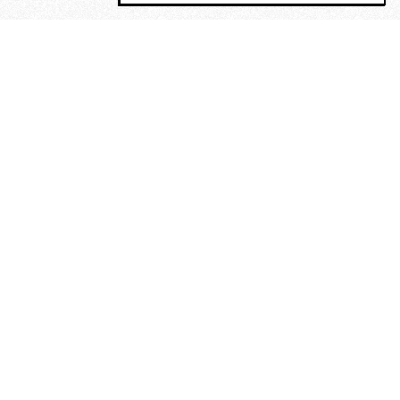
MAGOG è un gruppo editoriale che
riunisce cinque testate giornalistiche, che
oltre a produrre contenuti esclusivi e
inediti quotidiani, pubblica libri, organizza
eventi di vario genere, smuove le
coscienze, sposta le masse, spariglia le
idee.
“Scrivere è dare un senso al
soffrire”. Alchimia di Alejandra
Pizarnik