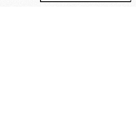
MAGOG è un gruppo editoriale che
riunisce cinque testate giornalistiche, che
oltre a produrre contenuti esclusivi e
inediti quotidiani, pubblica libri, organizza
eventi di vario genere, smuove le
coscienze, sposta le masse, spariglia le
idee.
“Scrivere è dare un senso al
soffrire”. Alchimia di Alejandra
Pizarnik