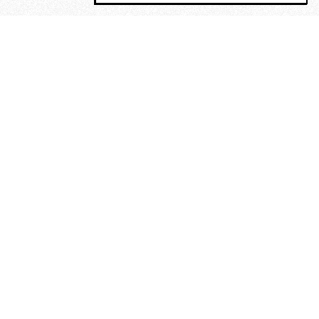
MAGOG è un gruppo editoriale che
riunisce cinque testate giornalistiche, che
oltre a produrre contenuti esclusivi e
inediti quotidiani, pubblica libri, organizza
eventi di vario genere, smuove le
coscienze, sposta le masse, spariglia le
idee.
Era lui?