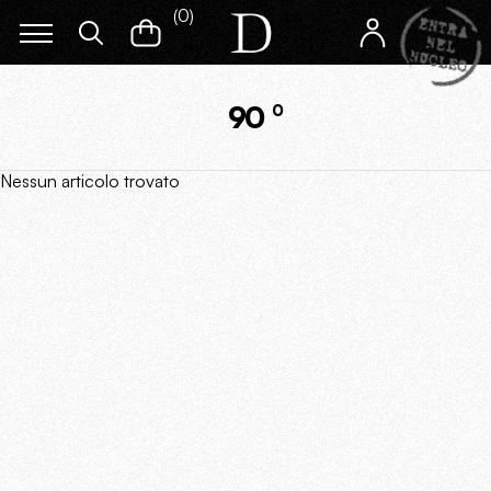
(
0
)
90
0
Nessun articolo trovato