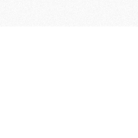
MAGOG è un gruppo editoriale
quotidiani, pubblica libri, o