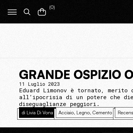
(
0
)
GRANDE OSPIZIO 
11 Luglio 2023
Eduard Limonov è tornato, merito 
all’ipocrisia di un potere che di
diseguaglianze peggiori.
di Livia Di Vona
Acciaio, Legno, Cemento
Recens