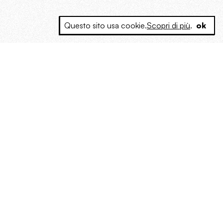
Questo sito usa cookie.
Scopri di più
.
ok
e a produrre contenuti esclusivi e inediti
posta le masse, spariglia le idee.