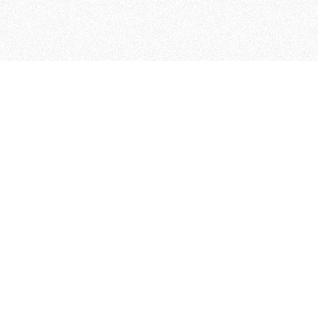
 che riunisce cinque testate giornalistiche, che oltr
rganizza eventi di vario genere, smuove le coscienze, s