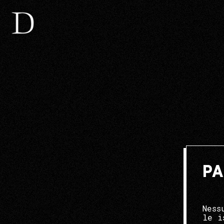
PA
Ness
le i