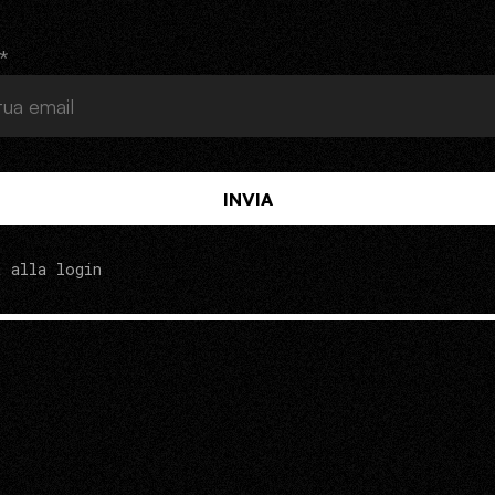
*
INVIA
 alla login