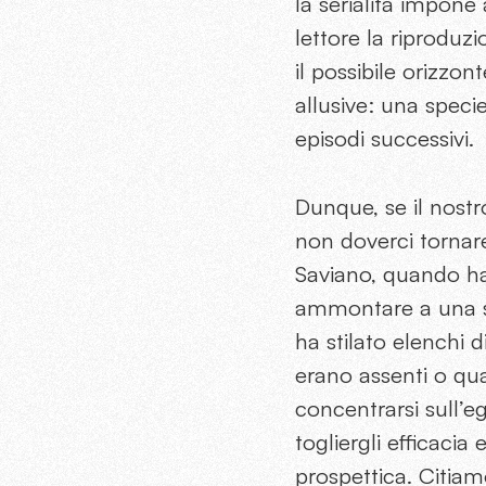
la serialità impone 
lettore la riproduz
il possibile orizzon
allusive: una speci
episodi successivi.
Dunque, se il nostr
non doverci tornare
Saviano, quando ha 
ammontare a una se
ha stilato elenchi d
erano assenti o qua
concentrarsi sull’eg
togliergli efficacia
prospettica. Citiam