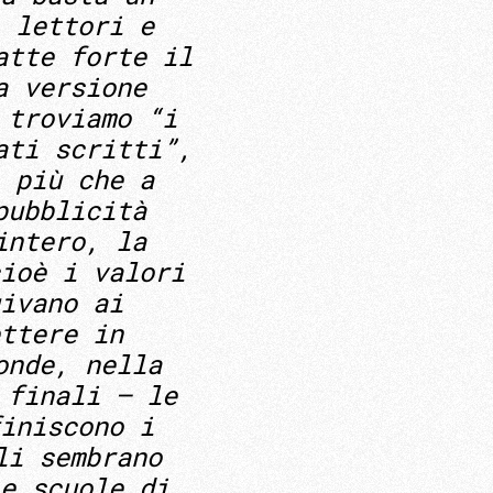
 lettori e
atte forte il
a versione
 troviamo “i
ati scritti”,
 più che a
pubblicità
intero, la
ioè i valori
ivano ai
ttere in
onde, nella
 finali – le
iniscono i
li sembrano
e scuole di