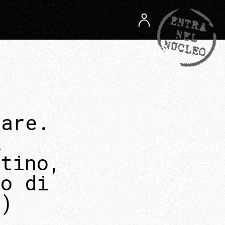
n
rare.
l
etino,
ro di
a)