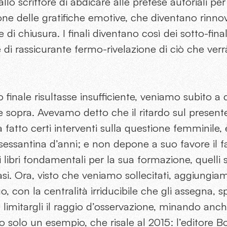
allo scrittore di abdicare alle pretese autoriali per
ione delle gratifiche emotive, che diventano rinnov
te di chiusura. I finali diventano così dei sotto-fin
e di rassicurante fermo-rivelazione di ciò che verr
o finale risultasse insufficiente, veniamo subito a
 sopra. Avevamo detto che il ritardo sul present
fatto certi interventi sulla questione femminile
ssantina d’anni; e non depone a suo favore il f
i libri fondamentali per la sua formazione, quelli 
si. Ora, visto che veniamo sollecitati, aggiungia
o, con la centralità irriducibile che gli assegna, s
 e limitargli il raggio d’osservazione, minando anc
o solo un esempio, che risale al 2015: l’editore B