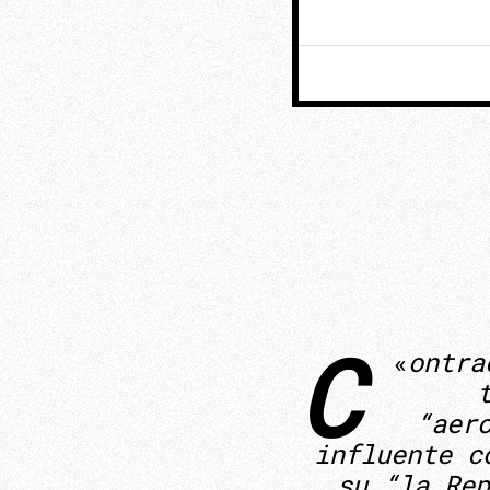
C
«
ontra
“aer
influente c
su “la Rep