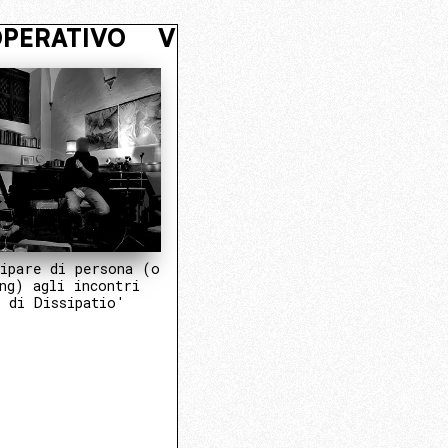
L NUCLEO OPERATIVO
VIVI NASCO
ipare di persona (o
ng) agli incontri
 di Dissipatio'