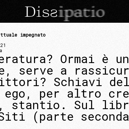
ttuale impegnato
021
a
eratura? Ormai è u
e, serve a rassicu
ittori? Schiavi de
 ego, per altro cr
, stantio. Sul lib
Siti (parte second