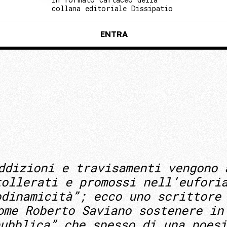
collana editoriale Dissipatio
ENTRA
ddizioni e travisamenti vengono 
tollerati e promossi nell’eufori
odinamicità”; ecco uno scrittore
ome Roberto Saviano sostenere in
ubblica” che spesso di una poesi