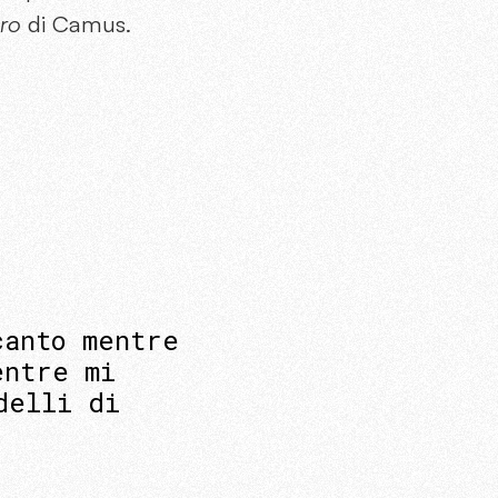
ero
di Camus.
canto mentre
entre mi
delli di