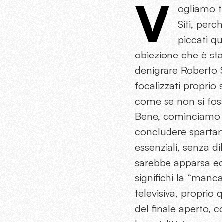
V
ogliamo t
Siti, perc
piccati q
obiezione che è stat
denigrare Roberto S
focalizzati proprio 
come se non si fos
Bene, cominciamo d
concludere spartan
essenziali, senza di
sarebbe apparsa ec
significhi la “manca
televisiva, proprio q
del finale aperto,