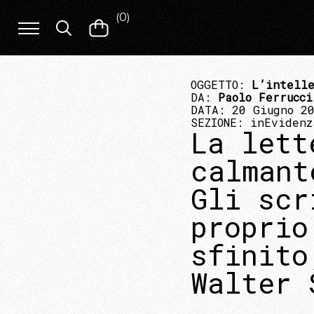
(
0
)
OGGETTO:
L’intelle
DA:
Paolo Ferrucci
DATA: 20 Giugno 2
SEZIONE:
inEvidenz
La lett
calmant
Gli scr
proprio
sfinito
Walter 