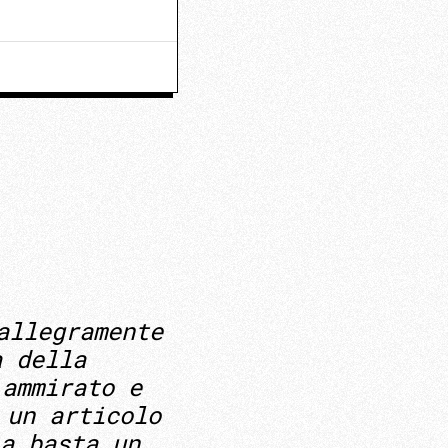
allegramente
a della
 ammirato e
 un articolo
a basta un