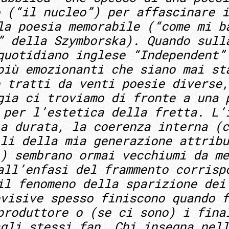
 (“il nucleo”) per affascinare i
la poesia memorabile (“come mi b
” della Szymborska). Quando sull
quotidiano inglese “Independent”
più emozionanti che siano mai st
 tratti da venti poesie diverse,
gia ci troviamo di fronte a una 
 per l’estetica della fretta. L’
a durata, la coerenza interna (c
li della mia generazione attribu
) sembrano ormai vecchiumi da me
all’enfasi del frammento corrisp
il fenomeno della sparizione dei
visive spesso finiscono quando f
produttore o (se ci sono) i fina
gli stessi fan. Chi insegna nell