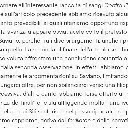
ornare all’interessante raccolta di saggi
Contro l
hé sull’articolo precedente abbiamo ricevuto alcuni
uanto prevedibili, ai quali riteniamo opportuno ri
a avanzata appare ovvia: avete colto il pretesto de
aviano, perché fra i diversi argomenti, anche i più
su quello. La seconda: il finale dell’articolo sembr
se voluta affrontare una conclusione sostanziale 
alla seconda osservazione. In effetti, abbiamo p
amente le argomentazioni su Saviano, limitandoci
lungarci oltre, per non sbilanciarci verso una fili
cessiva; d’altro canto, abbiamo forse offerto un 
nza dei finali” che sta affliggendo molta narrativa
uella a cui Siti si riferisce nel passo riportato in e
 come sappiamo, deriva dal
feuilleton
e dalla narrati