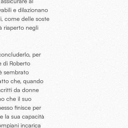
 assicurare al
abili e dilazionano
ali, come delle soste
à riaperto negli
 concluderlo, per
e di Roberto
, è sembrato
atto che, quando
scritti da donne
mo che il suo
pesso finisce per
he la sua capacità
ompiani incarica