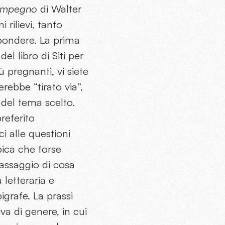
’impegno
di Walter
 rilievi, tanto
spondere. La prima
l libro di Siti per
 pregnanti, vi siete
erebbe “tirato via”,
del tema scelto.
referito
 alle questioni
ppica che forse
assaggio di cosa
 letteraria e
pigrafe. La prassi
va di genere, in cui