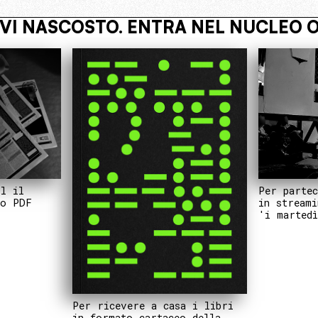
RATIVO
VIVI NASCOSTO. ENTRA NE
Per partec
il il
in streami
to PDF
'i martedì
Per ricevere a casa i libri
in formato cartaceo della