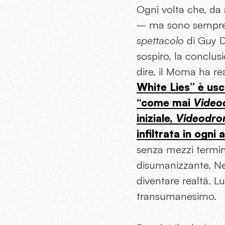
Ogni volta che, da
– ma sono sempre
spettacolo
di Guy D
sospiro, la conclus
dire, il Moma ha re
White Lies” è usc
“come mai
Video
iniziale,
Videodr
infiltrata in ogni 
senza mezzi termini
disumanizzante. Ne
diventare realtà. L
transumanesimo.