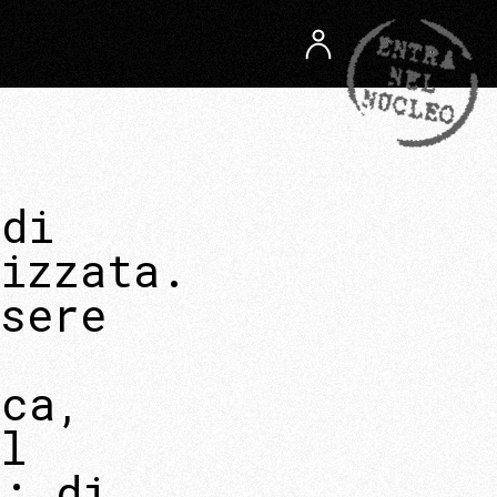
 di
lizzata.
sere
ica,
l
a: di