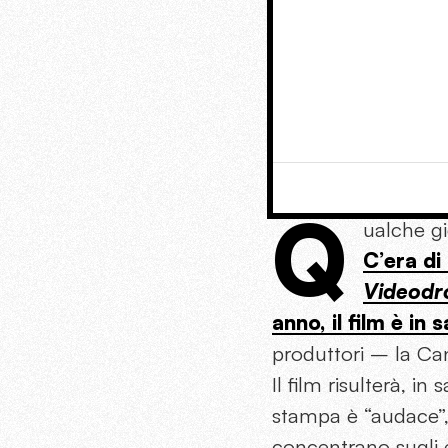
Q
ualche g
C’era di
Videod
anno, il film è in 
produttori – la Cana
Il film risulterà, in
stampa è “audace”, “
concentrano sugli e