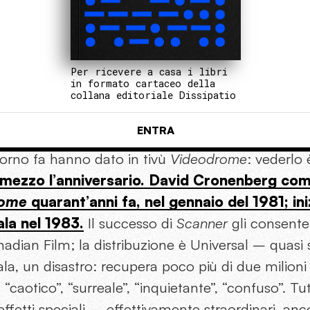
Per ricevere a casa i libri
in formato cartaceo della
collana editoriale Dissipatio
ENTRA
iorno fa hanno dato in tivù
Videodrome
: vederlo 
 mezzo l’anniversario. David Cronenberg comi
rome
quarant’anni fa, nel gennaio del 1981; iniz
sala nel 1983.
Il successo di
Scanner
gli consente 
dian Film; la distribuzione è Universal – quasi sei
 sala, un disastro: recupera poco più di due milioni 
caotico”, “surreale”, “inquietante”, “confuso”. Tutti
ffetti speciali – effettivamente straordinari, anc