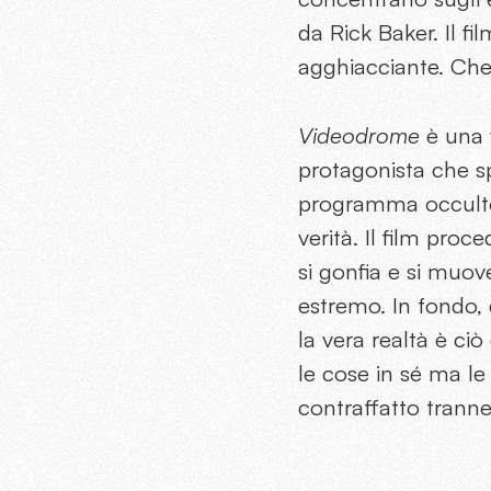
da Rick Baker. Il f
agghiacciante. Che 
Videodrome
è una v
protagonista che s
programma occulto, 
verità. Il film proc
si gonfia e si muove
estremo. In fondo,
la vera realtà è ciò
le cose in sé ma le
contraffatto tranne