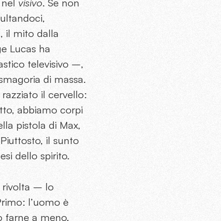
o nel
visivo
. Se non
sultandoci,
 il mito dalla
ge Lucas ha
stico televisivo –,
tasmagoria di massa.
azziato il cervello:
utto, abbiamo corpi
ella pistola di Max,
iuttosto, il sunto
si dello spirito.
rivolta – lo
 Primo: l’uomo è
uò farne a meno.