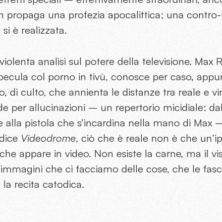
ilm propaga una profezia apocalittica; una contro
si è realizzata.
iolenta analisi sul potere della televisione. Max R
pecula col porno in tivù, conosce per caso, appu
di culto, che annienta le distanze tra reale e vir
ede per allucinazioni – un repertorio micidiale: da
 alla pistola che s’incardina nella mano di Max – f
 dice
Videodrome
, ciò che è reale non è che un’ip
 che appare in video. Non esiste la carne, ma il vi
 immagini che ci facciamo delle cose, che le fasc
 la recita catodica.