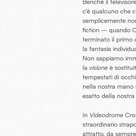
Benché il televisor
c’è qualcuno che ci
semplicemente non es
fiction – quando
terminato il primo 
la fantasia individ
Non sappiamo immagi
la
visione
è sostitui
tempestati di occhi, 
nella nostra mano s
esatto della nostra 
In
Videodrome
Cron
straordinario strap
attratto, da sempre