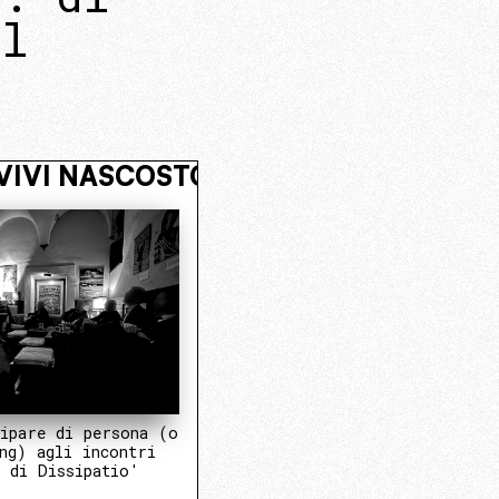
il
O OPERATIVO
VIVI NASCOSTO. EN
ipare di persona (o
ng) agli incontri
 di Dissipatio'