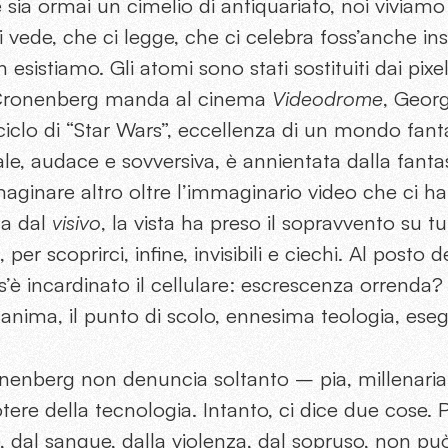
e sia ormai un cimelio di antiquariato, noi viviam
 vede, che ci legge, che ci celebra foss’anche in
istiamo. Gli atomi sono stati sostituiti dai pixel,
 Cronenberg manda al cinema
Videodrome
, Geor
ciclo di “Star Wars”, eccellenza di un mondo fanta
uale, audace e sovversiva, è annientata dalla fan
nare altro oltre l’immaginario video che ci ha r
ta dal
visivo
, la vista ha preso il sopravvento su t
per scoprirci, infine, invisibili e ciechi. Al posto d
’è incardinato il cellulare: escrescenza orrenda? P
anima, il punto di scolo, ennesima teologia, esege
enberg non denuncia soltanto – pia, millenaria 
otere della tecnologia. Intanto, ci dice due cose.
, dal sangue, dalla violenza, dal sopruso, non p