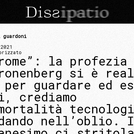
 guardoni
 2021
orizzato
rome”: la profezia
ronenberg si è rea
 per guardare ed es
i, crediamo
mortalità tecnolog
dando nell’oblio. I
anesimo ci stritol