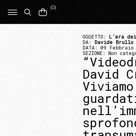
(
0
)
OGGETTO:
L’era dei
DA:
Davide Brullo
DATA: 09 Febbraio
SEZIONE:
Non categ
“Videod
David C
Viviamo
guardat
nell’im
sprofon
transum