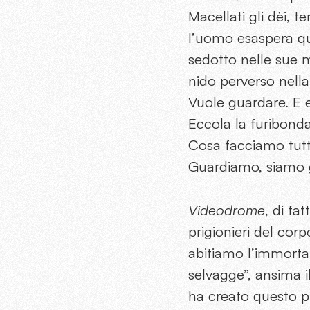
Macellati gli dèi, t
l’uomo esaspera qu
sedotto nelle sue m
nido perverso nell
Vuole guardare. E 
Eccola la furibonda
Cosa facciamo tutt
Guardiamo, siamo 
Videodrome
, di fa
prigionieri del cor
abitiamo l’immortali
selvagge”, ansima i
ha creato questo pi