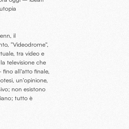
-utopia
enn, il
nto, “Videodrome”,
tuale, tra video e
lla televisione che
ino all’atto finale,
otesi, un’opinione,
sivo; non esistono
iano; tutto è