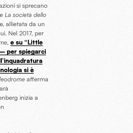
itazioni si sprecano
 e
La società dello
, allietata da un
ui. Nel 2017, per
ome
,
e su “Little
 – per spiegarci
ll’inquadratura
nologia si è
deodrome
afferma
sarà
nberg inizia a
on