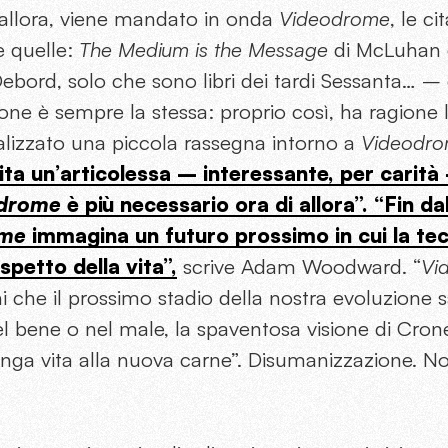
 allora, viene mandato in onda
Videodrome
, le c
 quelle:
The Medium is the Message
di McLuhan
ebord, solo che sono libri dei tardi Sessanta… – e
ione è sempre la stessa: proprio così, ha ragione l
alizzato una piccola rassegna intorno a
Videodr
ita un’articolessa – interessante, per carità
drome
è più necessario ora di allora”. “Fin da
ome
immagina un futuro prossimo in cui la tec
aspetto della vita”,
scrive Adam Woodward. “
Vi
 che il prossimo stadio della nostra evoluzione 
l bene o nel male, la spaventosa visione di Crone
unga vita alla nuova carne”. Disumanizzazione. N