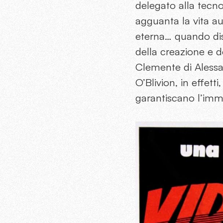
delegato alla tecno
agguanta la vita aute
eterna… quando diss
della creazione e d
Clemente di Alessan
O’Blivion, in effett
garantiscano l’immo