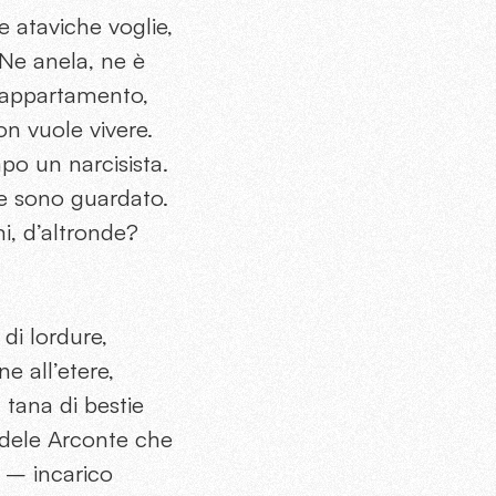
ue ataviche voglie,
Ne anela, ne è
o appartamento,
n vuole vivere.
po un narcisista.
 e sono guardato.
i, d’altronde?
 di lordure,
e all’etere,
 tana di bestie
rudele Arconte che
a – incarico