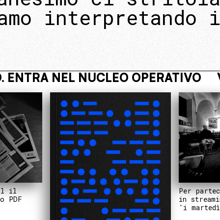
amo interpretando 
VIVI NASCOSTO. ENTRA NEL NUCLE
Per partec
il il
in streami
to PDF
'i martedì