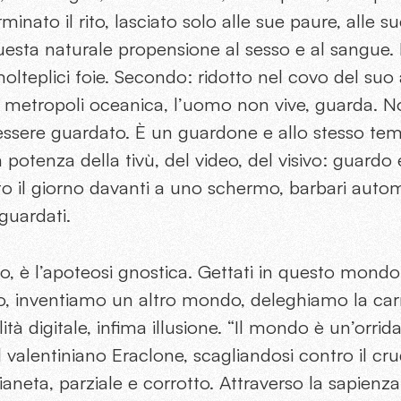
erminato il rito, lasciato solo alle sue paure, alle s
esta naturale propensione al sesso e al sangue. 
olteplici foie. Secondo: ridotto nel covo del su
a metropoli oceanica, l’uomo non vive, guarda. No
essere guardato. È un guardone e allo stesso tem
 potenza della tivù, del video, del visivo: guardo
o il giorno davanti a uno schermo, barbari autom
guardati.
tto, è l’apoteosi gnostica. Gettati in questo mondo
po, inventiamo un altro mondo, deleghiamo la carn
tà digitale, infima illusione. “Il mondo è un’orrida
l valentiniano Eraclone, scagliandosi contro il c
aneta, parziale e corrotto. Attraverso la sapienz