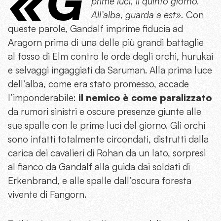
«G
prime luci, il quinto giorno.
All’alba, guarda a est».
Con
queste parole, Gandalf imprime fiducia ad
Aragorn prima di una delle più grandi battaglie
al fosso di Elm contro le orde degli orchi, hurukai
e selvaggi ingaggiati da Saruman. Alla prima luce
dell’alba, come era stato promesso, accade
l’imponderabile:
il nemico è come paralizzato
da rumori sinistri e oscure presenze giunte alle
sue spalle con le prime luci del giorno. Gli orchi
sono infatti totalmente circondati, distrutti dalla
carica dei cavalieri di Rohan da un lato, sorpresi
al fianco da Gandalf alla guida dai soldati di
Erkenbrand, e alle spalle dall’oscura foresta
vivente di Fangorn.