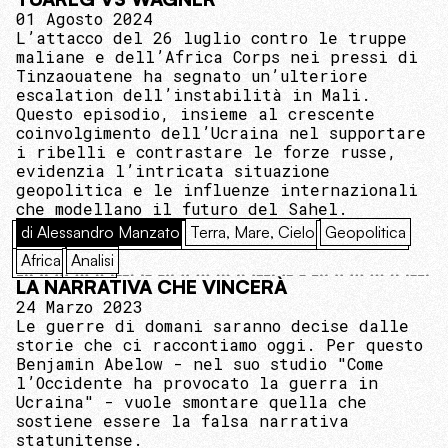
01 Agosto 2024
L’attacco del 26 luglio contro le truppe
maliane e dell’Africa Corps nei pressi di
Tinzaouatene ha segnato un’ulteriore
escalation dell’instabilità in Mali.
Questo episodio, insieme al crescente
coinvolgimento dell’Ucraina nel supportare
i ribelli e contrastare le forze russe,
evidenzia l’intricata situazione
geopolitica e le influenze internazionali
che modellano il futuro del Sahel.
di Alessandro Manzato
Terra, Mare, Cielo
Geopolitica
Africa
Analisi
LA NARRATIVA CHE VINCERÀ
24 Marzo 2023
Le guerre di domani saranno decise dalle
storie che ci raccontiamo oggi. Per questo
Benjamin Abelow - nel suo studio "Come
l’Occidente ha provocato la guerra in
Ucraina" - vuole smontare quella che
sostiene essere la falsa narrativa
statunitense.