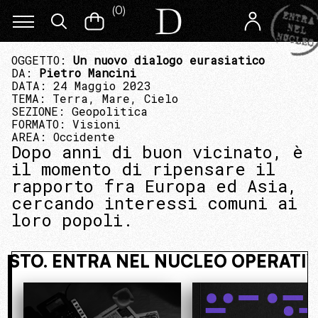
(
0
)
OGGETTO:
Un nuovo dialogo eurasiatico
DA:
Pietro Mancini
DATA: 24 Maggio 2023
TEMA:
Terra, Mare, Cielo
SEZIONE:
Geopolitica
FORMATO:
Visioni
AREA:
Occidente
Dopo anni di buon vicinato, è
il momento di ripensare il
rapporto fra Europa ed Asia,
cercando interessi comuni ai
loro popoli.
VI NASCOSTO. ENTRA NEL NUCLEO O