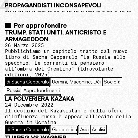
4
PROPAGANDISTI INCONSAPEVOLI
Per approfondire
TRUMP, STATI UNITI, ANTICRISTO E
ARMAGEDDON
26 Marzo 2025
Pubblichiamo un capitolo tratto dal nuovo
libro di Sacha Cepparulo "La Russia allo
specchio. Le correnti di pensiero
all'ombra del Cremlino" (Idrovolante
edizioni, 2025).
di Sacha Cepparulo
Uomini, Macchine, Dèi
Società
Russia
Approfondimenti
LA POLVERIERA KAZAKA
24 Dicembre 2022
Il destino del Kazakistan e della sfera
d'influenza russa è appeso all'esito della
Guerra in Ucraina.
di Sacha Cepparulo
Geopolitica
Asia
Analisi
TUAREG VS WAGNER