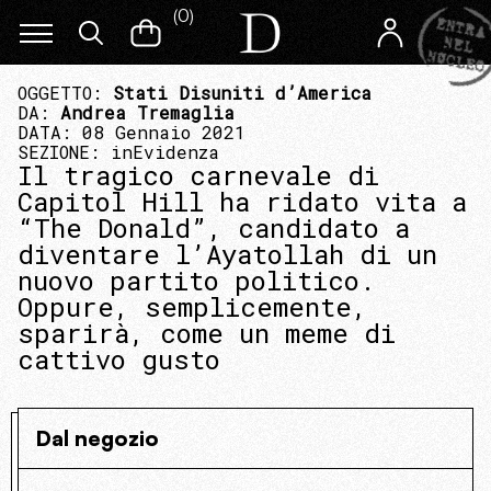
(
0
)
OGGETTO:
Stati Disuniti d’America
DA:
Andrea Tremaglia
DATA: 08 Gennaio 2021
SEZIONE:
inEvidenza
Il tragico carnevale di
Capitol Hill ha ridato vita a
“The Donald”, candidato a
diventare l’Ayatollah di un
nuovo partito politico.
Oppure, semplicemente,
sparirà, come un meme di
cattivo gusto
Dal negozio