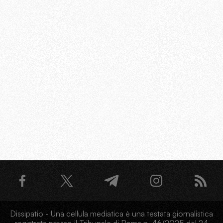
Dissipatio - Una cellula mediatica è una testata giornalistica