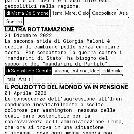
parti e di favorire i suoi interessi
geopolitici nella regione.
di Mattia De Simone
Terra, Mare, Cielo
Geopolitica
Asia
Scenari
L'ALTRA ROTTAMAZIONE
21 Dicembre 2022
La seconda sfida di Giorgia Meloni è
quella di cambiare pelle senza cambiare
testa. Per combattere la guerra contro i
“mandarini di Stato” ha bisogno del
supporto dei "mandarini di Partito".
di Sebastiano Caputo
Visioni, Dottrine, Idee
Editoriale
Italia
Analisi
IL POLIZIOTTO DEL MONDO VA IN PENSIONE
01 Aprile 2026
Le conseguenze dell'aggressione all'Iran
conducono inevitabilmente a scelte
dolorose per Washington, nessuna delle
quali pare sostenibile per la
sopravvivenza dell'amministrazione Trump,
che ora si trova in una situazione
d'impasse, dove ogni mossa sembra non