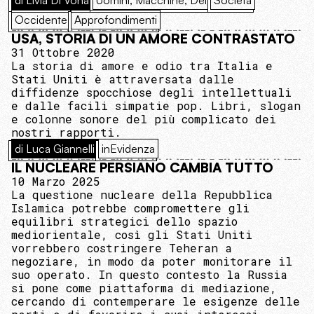
di Livia Di Vona
Uomini, Macchine, Dèi
Società
Occidente
Approfondimenti
USA, STORIA DI UN AMORE CONTRASTATO
31 Ottobre 2020
La storia di amore e odio tra Italia e
Stati Uniti è attraversata dalle
diffidenze spocchiose degli intellettuali
e dalle facili simpatie pop. Libri, slogan
e colonne sonore del più complicato dei
nostri rapporti.
di Luca Giannelli
inEvidenza
IL NUCLEARE PERSIANO CAMBIA TUTTO
10 Marzo 2025
La questione nucleare della Repubblica
Islamica potrebbe compromettere gli
equilibri strategici dello spazio
mediorientale, così gli Stati Uniti
vorrebbero costringere Teheran a
negoziare, in modo da poter monitorare il
suo operato. In questo contesto la Russia
si pone come piattaforma di mediazione,
cercando di contemperare le esigenze delle