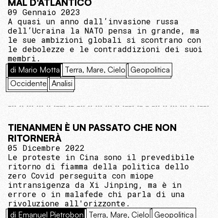
MAL D'ATLANTICO
09 Gennaio 2023
A quasi un anno dall’invasione russa
dell’Ucraina la NATO pensa in grande, ma
le sue ambizioni globali si scontrano con
le debolezze e le contraddizioni dei suoi
membri.
di Mario Motta
Terra, Mare, Cielo
Geopolitica
Occidente
Analisi
TIENANMEN È UN PASSATO CHE NON
RITORNERÀ
05 Dicembre 2022
Le proteste in Cina sono il prevedibile
ritorno di fiamma della politica dello
zero Covid perseguita con miope
intransigenza da Xi Jinping, ma è in
errore o in malafede chi parla di una
rivoluzione all'orizzonte.
di Emanuel Pietrobon
Terra, Mare, Cielo
Geopolitica