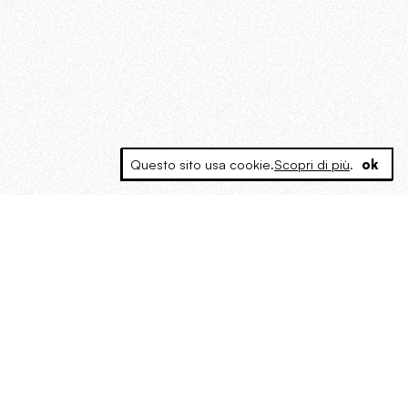
Questo sito usa cookie.
Scopri di più
.
ok
MAGOG è un gruppo editoriale che
riunisce cinque testate giornalistiche, che
oltre a produrre contenuti esclusivi e
inediti quotidiani, pubblica libri, organizza
eventi di vario genere, smuove le
coscienze, sposta le masse, spariglia le
idee.