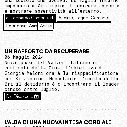
una società che evolve. Le faglie interne
impongono a Xi Jinping di cercare consenso
e mostrare assertività all’esterno.
di Leonardo Gambacurta
Acciaio, Legno, Cemento
Economia
Asia
Analisi
UN RAPPORTO DA RECUPERARE
06 Maggio 2024
Nuovo passo del Valzer italiano nei
confronti della Cina: l’obiettivo di
Giorgia Meloni ora è la riappacificazione
con Xi Jinping. Nonostante l'uscita dalla
Bri il desiderio è d'incontrare il leader
cinese entro luglio.
Dal Dispaccio
L'ALBA DI UNA NUOVA INTESA CORDIALE