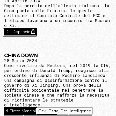
23 Aprile 2024
Dopo la perdita dell’alleato italiano, la
Cina punta sulla Francia. In queste
settimane il Comitato Centrale del PCC e
l’Eliseo lavorano a un incontro fra Macron
e Xi.
Dal Dispaccio
CHINA DOWN
28 Marzo 2024
Come rivelato da Reuters, nel 2019 la CIA,
per ordine di Donald Trump, reagisce alla
crescente influenza di Pechino lanciando
una campagna di disinformazione contro il
governo di Xi Jinping. Una prova della
difficoltà occidentale nel penetrare la
società cinese e che rafforza la necessità
di riorientare le strategie
d'intelligence.
di Pietro Mancini
Cavi, Carta, Dati
Intelligence