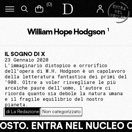
(
0
)
William Hope Hodgson
1
IL SOGNO DI X
23 Gennaio 2020
L'immaginario distopico e orrorifico
dell'opera di W.H. Hodgson è un capolavoro
della letteratura fantastica dei primi del
'900. Oltre a voler risvegliare le più
arcaiche paure dell'uomo, l'autore ci
ricorda quanto sia debole la natura umana
e il fragile equilibrio del nostro
pianeta.
di La Redazione
Non categorizzato
COSTO. ENTRA NEL NUCLEO 