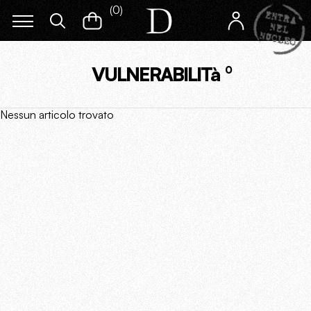
(
0
)
VULNERABILITà
0
Nessun articolo trovato