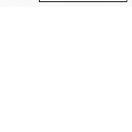
MAGOG è un gruppo editoriale che
riunisce cinque testate giornalistiche, che
oltre a produrre contenuti esclusivi e
inediti quotidiani, pubblica libri, organizza
eventi di vario genere, smuove le
coscienze, sposta le masse, spariglia le
idee.
“Scrivere è dare un senso al
soffrire”. Alchimia di Alejandra
Pizarnik