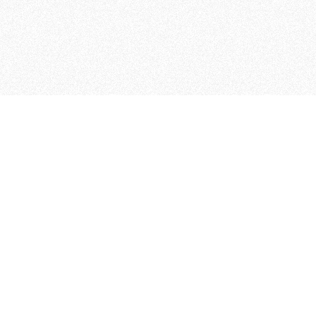
MAGOG è un gruppo editoriale
quotidiani, pubblica libri, o