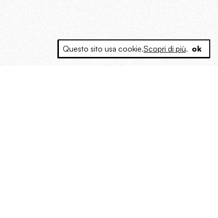
Questo sito usa cookie.
Scopri di più
.
ok
e a produrre contenuti esclusivi e inediti
posta le masse, spariglia le idee.