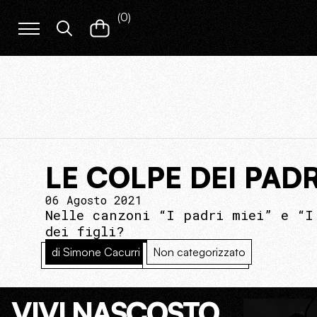
(
0
)
LE COLPE DEI PADR
06 Agosto 2021
Nelle canzoni “I padri miei” e “I
dei figli?
di Simone Cacurri
Non categorizzato
VIVI NASCOSTO.