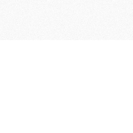
 che riunisce cinque testate giornalistiche, che oltr
rganizza eventi di vario genere, smuove le coscienze, s