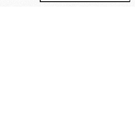
MAGOG è un gruppo editoriale che
riunisce cinque testate giornalistiche, che
oltre a produrre contenuti esclusivi e
inediti quotidiani, pubblica libri, organizza
eventi di vario genere, smuove le
coscienze, sposta le masse, spariglia le
idee.
“Un artista deve essere
reazionario”: Evelyn Waugh, lo
scrittore contro tutti