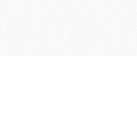
MAGOG è un gruppo editoriale
quotidiani, pubblica libri, o