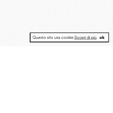
Questo sito usa cookie.
Scopri di più
.
ok
e a produrre contenuti esclusivi e inediti
posta le masse, spariglia le idee.