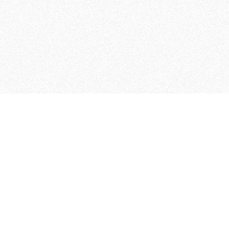
 che riunisce cinque testate giornalistiche, che oltr
rganizza eventi di vario genere, smuove le coscienze, s