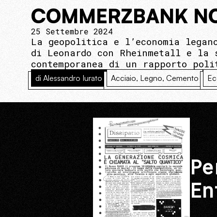
COMMERZBANK NO
25 Settembre 2024
La geopolitica e l’economia legan
di Leonardo con Rheinmetall e la 
contemporanea di un rapporto poli
di Alessandro Iurato
Acciaio, Legno, Cemento
Ec
Pe
En