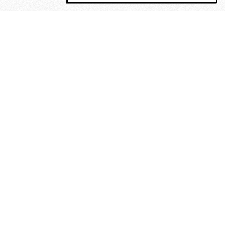
MAGOG è un gruppo editoriale che
riunisce cinque testate giornalistiche, che
oltre a produrre contenuti esclusivi e
inediti quotidiani, pubblica libri, organizza
eventi di vario genere, smuove le
coscienze, sposta le masse, spariglia le
idee.
“Un artista deve essere
reazionario”: Evelyn Waugh, lo
scrittore contro tutti