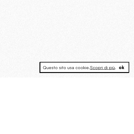
Questo sito usa cookie.
Scopri di più
.
ok
MAGOG è un gruppo editoriale che
riunisce cinque testate giornalistiche, che
oltre a produrre contenuti esclusivi e
inediti quotidiani, pubblica libri, organizza
eventi di vario genere, smuove le
coscienze, sposta le masse, spariglia le
idee.