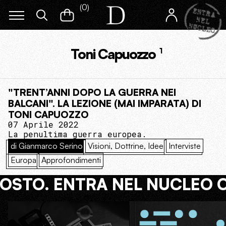
(
0
)
Toni Capuozzo
1
"TRENT’ANNI DOPO LA GUERRA NEI
BALCANI". LA LEZIONE (MAI IMPARATA) DI
TONI CAPUOZZO
07 Aprile 2022
La penultima guerra europea.
di Gianmarco Serino
Visioni, Dottrine, Idee
Interviste
Europa
Approfondimenti
COSTO. ENTRA NEL NUCLEO 