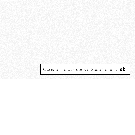
Questo sito usa cookie.
Scopri di più
.
ok
MAGOG è un gruppo editoriale che
riunisce cinque testate giornalistiche, che
oltre a produrre contenuti esclusivi e
inediti quotidiani, pubblica libri, organizza
eventi di vario genere, smuove le
coscienze, sposta le masse, spariglia le