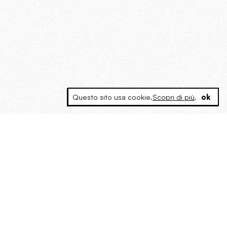
Questo sito usa cookie.
Scopri di più
.
ok
MAGOG è un gruppo editoriale che
riunisce cinque testate giornalistiche, che
oltre a produrre contenuti esclusivi e
inediti quotidiani, pubblica libri, organizza
eventi di vario genere, smuove le
coscienze, sposta le masse, spariglia le
idee.