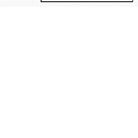
MAGOG è un gruppo editoriale che
riunisce cinque testate giornalistiche, che
oltre a produrre contenuti esclusivi e
inediti quotidiani, pubblica libri, organizza
eventi di vario genere, smuove le
coscienze, sposta le masse, spariglia le
idee.
“Un artista deve essere
reazionario”: Evelyn Waugh, lo
scrittore contro tutti