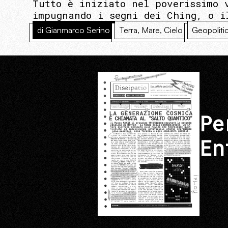
Tutto è iniziato nel poverissimo 
impugnando i segni dei Ching, o i
di Gianmarco Serino
Terra, Mare, Cielo
Geopoliti
Pe
En