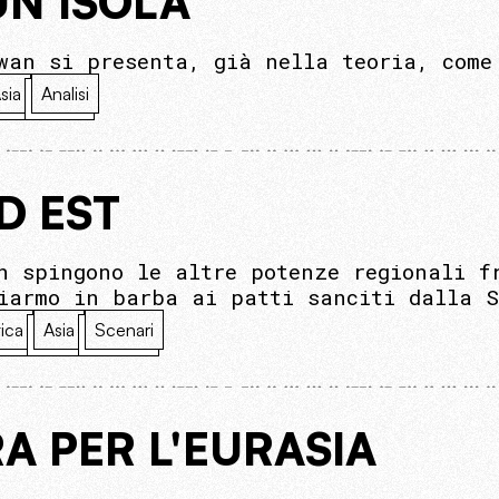
 UN'ISOLA
wan si presenta, già nella teoria, come
sia
Analisi
D EST
n spingono le altre potenze regionali f
iarmo in barba ai patti sanciti dalla S
ica
Asia
Scenari
A PER L'EURASIA