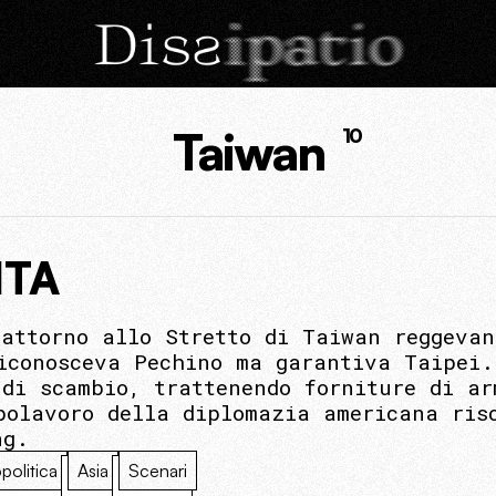
Taiwan
10
ITA
 attorno allo Stretto di Taiwan reggeva
iconosceva Pechino ma garantiva Taipei.
 di scambio, trattenendo forniture di ar
polavoro della diplomazia americana ris
ng.
politica
Asia
Scenari