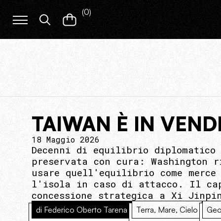
(
0
)
TAIWAN È IN VEND
18 Maggio 2026
Decenni di equilibrio diplomatico
preservata con cura: Washington r
usare quell'equilibrio come merce
l'isola in caso di attacco. Il ca
concessione strategica a Xi Jinpi
di Federico Oberto Tarena
Terra, Mare, Cielo
Geo