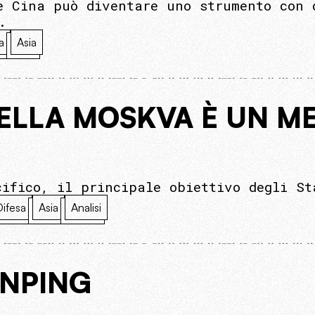
e Cina può diventare uno strumento con 
.
a
Asia
DELLA MOSKVA È UN M
cifico, il principale obiettivo degli St
Difesa
Asia
Analisi
INPING