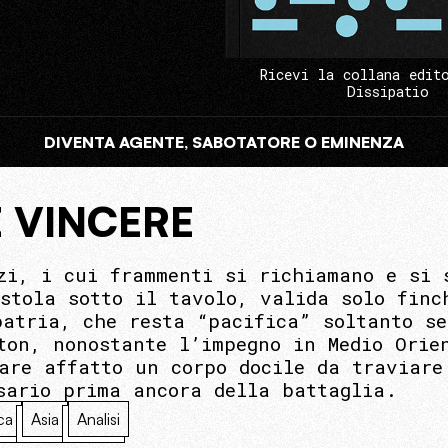
Ricevi la collana edit
Dissipatio
DIVENTA AGENTE, SABOTATORE O EMINENZA
E VINCERE
zi, i cui frammenti si richiamano e si 
stola sotto il tavolo, valida solo finc
patria, che resta “pacifica” soltanto se
ton, nonostante l’impegno in Medio Orie
are affatto un corpo docile da traviare
sario prima ancora della battaglia.
ca
Asia
Analisi