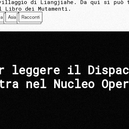
villaggio di Liangjiahe. Da qui si può 
l Libro dei Mutamenti.
ca
Asia
Racconti
r leggere il Dispac
tra nel Nucleo Oper