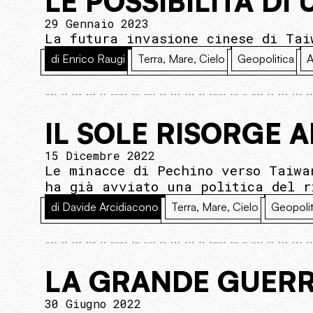
LE POSSIBILITÀ DI
29 Gennaio 2023
La futura invasione cinese di Tai
di Enrico Raugi
Terra, Mare, Cielo
Geopolitica
A
IL SOLE RISORGE A
15 Dicembre 2022
Le minacce di Pechino verso Taiwa
ha già avviato una politica del r
di Davide Arcidiacono
Terra, Mare, Cielo
Geopolit
LA GRANDE GUERR
30 Giugno 2022