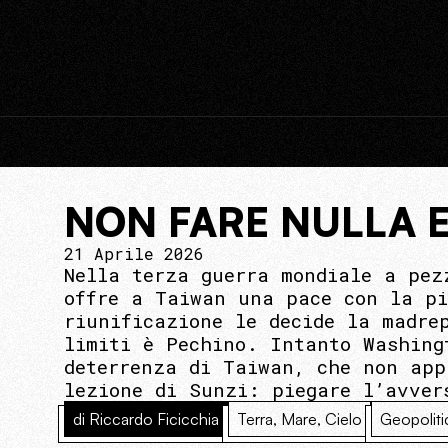
NON FARE NULLA 
21 Aprile 2026
Nella terza guerra mondiale a pez
offre a Taiwan una pace con la pi
riunificazione le decide la madre
limiti è Pechino. Intanto Washing
deterrenza di Taiwan, che non app
lezione di Sunzi: piegare l’avver
di Riccardo Ficicchia
Terra, Mare, Cielo
Geopoliti