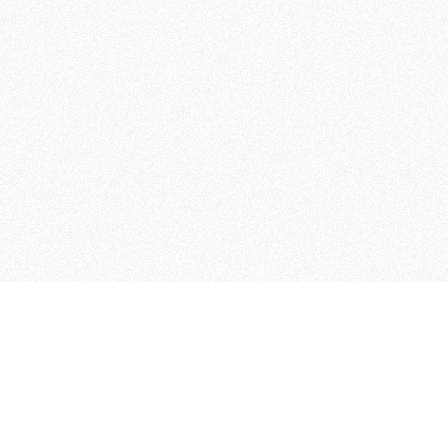
 che riunisce cinque testate giornalistiche, che oltr
rganizza eventi di vario genere, smuove le coscienze, s