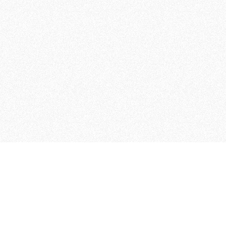
MAGOG è un gruppo editoriale
quotidiani, pubblica libri, o