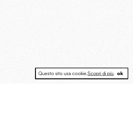
Questo sito usa cookie.
Scopri di più
.
ok
e a produrre contenuti esclusivi e inediti
posta le masse, spariglia le idee.