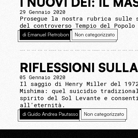
I NUOVI DÈI: IL 
29 Gennaio 2020
Prosegue la nostra rubrica sulle 
del controverso Tempio del Popolo
di Emanuel Pietrobon
Non categorizzato
RIFLESSIONI SULL
05 Gennaio 2020
Il saggio di Henry Miller del 197
Mishima: quel suicidio tradiziona
spirito del Sol Levante e consent
all'eternità.
di Guido Andrea Pautasso
Non categorizzato