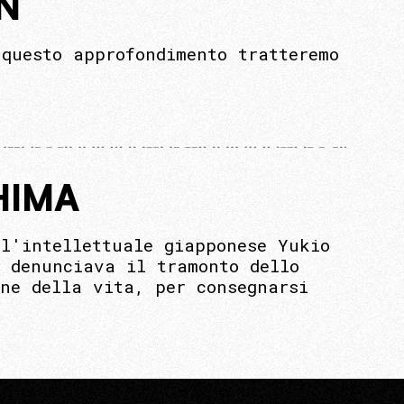
N
questo approfondimento tratteremo
HIMA
ll'intellettuale giapponese Yukio
o denunciava il tramonto dello
one della vita, per consegnarsi