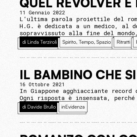
QUEL REVOLVER E 
11 Gennaio 2022
L’ultima parola proiettile del ro
H.G. è dedicata a un medico, al d
sopravvissuto alla fine del mondo
di Linda Terziroli
Spirito, Tempo, Spazio
Ritratti
IL BAMBINO CHE S
16 Ottobre 2021
In Giappone agghiacciante record 
Ogni risposta è insensata, perché
di Davide Brullo
inEvidenza