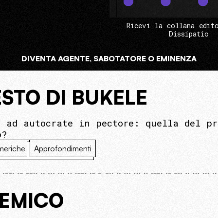
Ricevi la collana edit
Dissipatio
DIVENTA AGENTE, SABOTATORE O EMINENZA
ESTO DI BUKELE
l ad autocrate in pectore: quella del pr
o?
meriche
Approfondimenti
DEMICO