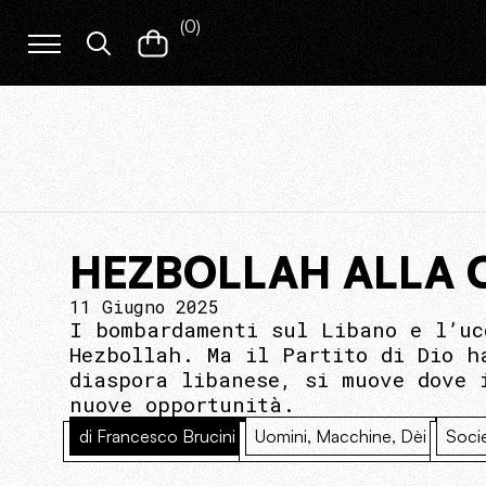
(
0
)
HEZBOLLAH ALLA 
11 Giugno 2025
I bombardamenti sul Libano e l’uc
Hezbollah. Ma il Partito di Dio h
diaspora libanese, si muove dove 
nuove opportunità.
di Francesco Brucini
Uomini, Macchine, Dèi
Soci