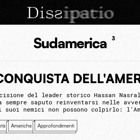
Sudamerica
3
CONQUISTA DELL'AMER
cisione del leader storico Hassan Nasra
a sempre saputo reinventarsi nelle avve
i suoi nemici non possono colpirlo: l’A
età
Americhe
Approfondimenti