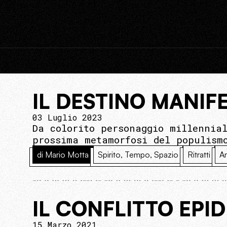
IL DESTINO MANIF
03 Luglio 2023
Da colorito personaggio millennia
prossima metamorfosi del populism
di Mario Motta
Spirito, Tempo, Spazio
Ritratti
A
IL CONFLITTO EPI
15 Marzo 2021