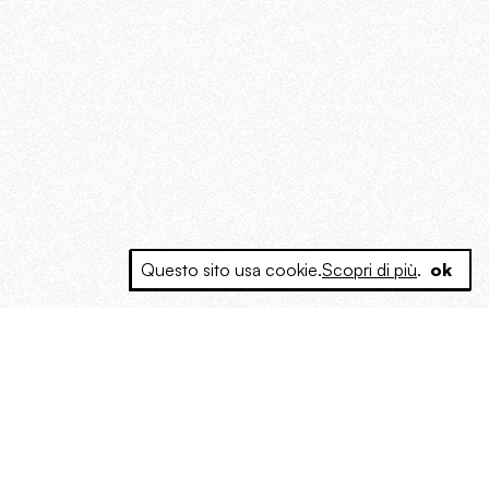
Questo sito usa cookie.
Scopri di più
.
ok
e a produrre contenuti esclusivi e inediti
posta le masse, spariglia le idee.