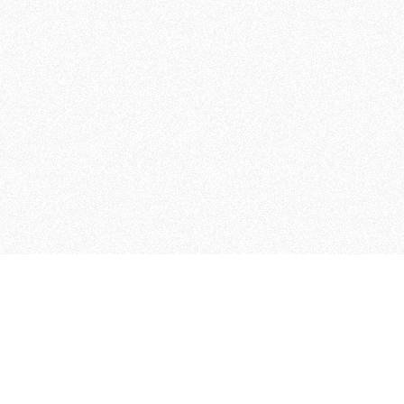
MAGOG è un gruppo editoriale
quotidiani, pubblica libri, o