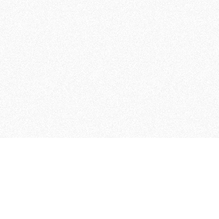
 che riunisce cinque testate giornalistiche, che oltr
rganizza eventi di vario genere, smuove le coscienze, s