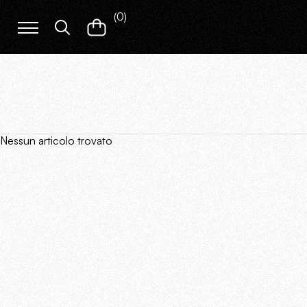
(
0
)
Nessun articolo trovato