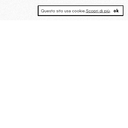
Questo sito usa cookie.
Scopri di più
.
ok
MAGOG è un gruppo editoriale che
riunisce cinque testate giornalistiche, che
oltre a produrre contenuti esclusivi e
inediti quotidiani, pubblica libri, organizza
eventi di vario genere, smuove le
coscienze, sposta le masse, spariglia le
idee.
“Scrivere è dare un senso al
soffrire”. Alchimia di Alejandra
Pizarnik