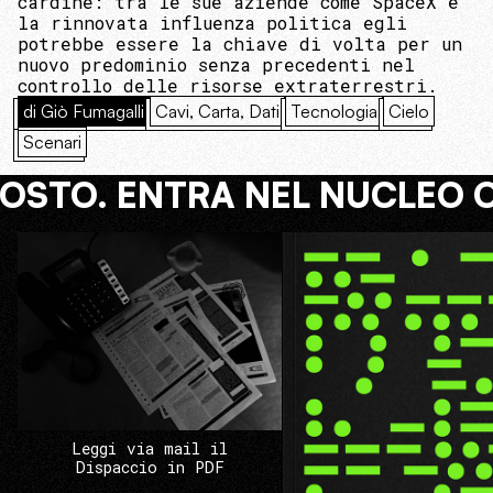
cardine: tra le sue aziende come SpaceX e
la rinnovata influenza politica egli
potrebbe essere la chiave di volta per un
nuovo predominio senza precedenti nel
controllo delle risorse extraterrestri.
di Giò Fumagalli
Cavi, Carta, Dati
Tecnologia
Cielo
Scenari
COSTO. ENTRA NEL NUCLEO 
Leggi via mail il
Dispaccio in PDF