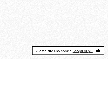
Questo sito usa cookie.
Scopri di più
.
ok
MAGOG è un gruppo editoriale che
riunisce cinque testate giornalistiche, che
oltre a produrre contenuti esclusivi e
inediti quotidiani, pubblica libri, organizza
eventi di vario genere, smuove le
coscienze, sposta le masse, spariglia le
idee.