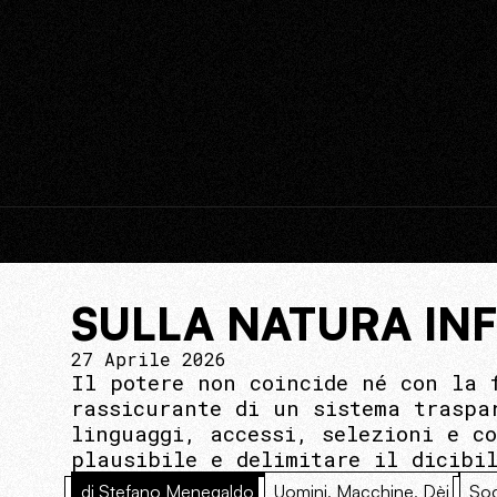
SULLA NATURA IN
27 Aprile 2026
Il potere non coincide né con la 
rassicurante di un sistema traspa
linguaggi, accessi, selezioni e c
plausibile e delimitare il dicibi
di Stefano Menegaldo
Uomini, Macchine, Dèi
Soc