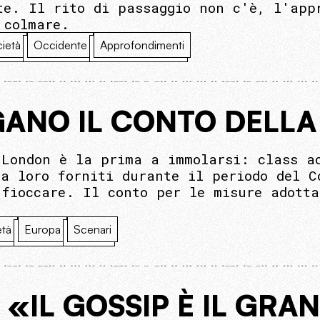
te. Il rito di passaggio non c'è, l'app
 colmare.
ietà
Occidente
Approfondimenti
GANO IL CONTO DELL
 London è la prima a immolarsi: class a
 a loro forniti durante il periodo del 
 fioccare. Il conto per le misure adott
età
Europa
Scenari
 «IL GOSSIP È IL GR