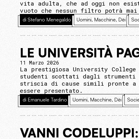
vita adulta, che ad oggi non esis
vuoto che nessun filtro potrà mai
di Stefano Menegaldo
Uomini, Macchine, Dèi
Soc
LE UNIVERSITÀ PA
11 Marzo 2026
La prestigiosa University College
studenti scottati dagli strumenti
striscia di cause simili pronte a
essere presentato.
di Emanuele Tardino
Uomini, Macchine, Dèi
Soci
VANNI CODELUPPI: