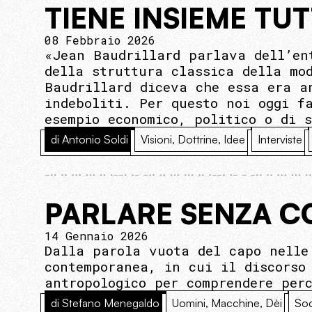
TIENE INSIEME TUT
08 Febbraio 2026
«Jean Baudrillard parlava dell’en
della struttura classica della mo
Baudrillard diceva che essa era a
indeboliti. Per questo noi oggi f
esempio economico, politico o di 
di Antonio Soldi
Visioni, Dottrine, Idee
Interviste
PARLARE SENZA 
14 Gennaio 2026
Dalla parola vuota del capo nelle
contemporanea, in cui il discorso
antropologico per comprendere per
di Stefano Menegaldo
Uomini, Macchine, Dèi
Soc