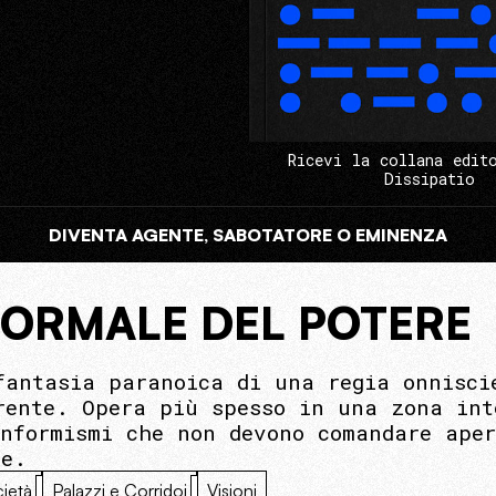
Ricevi la collana edit
Dissipatio
DIVENTA AGENTE, SABOTATORE O EMINENZA
FORMALE DEL POTERE
fantasia paranoica di una regia onnisci
rente. Opera più spesso in una zona int
onformismi che non devono comandare aper
le.
ietà
Palazzi e Corridoi
Visioni