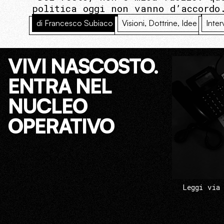
politica oggi non vanno d’accordo
di Francesco Subiaco
Visioni, Dottrine, Idee
Inter
VIVI NASCOSTO.
ENTRA NEL
NUCLEO
OPERATIVO
Leggi via