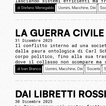
lasciando sistemi efficienti ma f
di Stefano Menegaldo
Uomini, Macchine, Dèi
Soc
LA GUERRA CIVILE
31 Dicembre 2025
Il conflitto interno ad una socie
dalla paura ontologica di Carl Sc
corpo politico, fino alla sua tra
dove il collasso non scompare ma 
di Ivan Branco
Uomini, Macchine, Dèi
Società
S
DAI LIBRETTI ROSS
30 Dicembre 2025