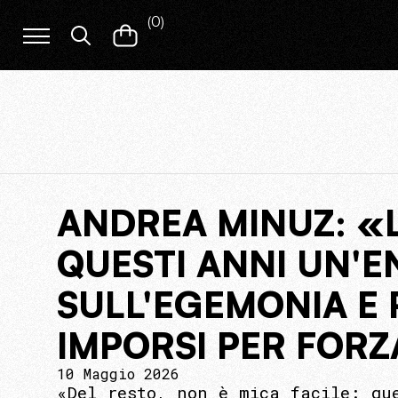
(
0
)
ANDREA MINUZ: «L
QUESTI ANNI UN'E
SULL'EGEMONIA E
IMPORSI PER FOR
10 Maggio 2026
«Del resto, non è mica facile: qu