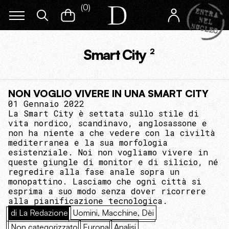
(
0
)
Smart City
2
NON VOGLIO VIVERE IN UNA SMART CITY
01 Gennaio 2022
La Smart City è settata sullo stile di
vita nordico, scandinavo, anglosassone e
non ha niente a che vedere con la civiltà
mediterranea e la sua morfologia
esistenziale. Noi non vogliamo vivere in
queste giungle di monitor e di silicio, né
regredire alla fase anale sopra un
monopattino. Lasciamo che ogni città si
esprima a suo modo senza dover ricorrere
alla pianificazione tecnologica.
di La Redazione
Uomini, Macchine, Dèi
Non categorizzato
Europa
Analisi