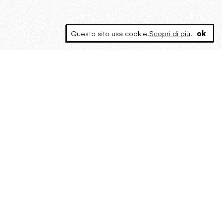
Questo sito usa cookie.
Scopri di più
.
ok
MAGOG è un gruppo editoriale che
riunisce cinque testate giornalistiche, che
oltre a produrre contenuti esclusivi e
inediti quotidiani, pubblica libri, organizza
eventi di vario genere, smuove le
coscienze, sposta le masse, spariglia le
idee.
“Un artista deve essere
reazionario”: Evelyn Waugh, lo
scrittore contro tutti