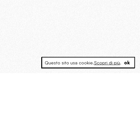
Questo sito usa cookie.
Scopri di più
.
ok
MAGOG è un gruppo editoriale che
riunisce cinque testate giornalistiche, che
oltre a produrre contenuti esclusivi e
inediti quotidiani, pubblica libri, organizza
eventi di vario genere, smuove le
coscienze, sposta le masse, spariglia le
idee.