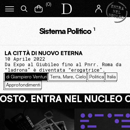
(
0
)
Sistema Politico
1
LA CITTÀ DI NUOVO ETERNA
10 Aprile 2022
Da Expo al Giubileo fino al Pnrr. Roma da
“ladrona” è diventata “erogatrice”.
di Giampiero Venturi
Terra, Mare, Cielo
Politica
Italia
Approfondimenti
COSTO. ENTRA NEL NUCLEO 