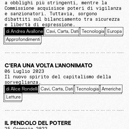
a obblighi più stringenti, mentre la
Commissione acquisisce poteri di vigilanza
e sanzionatori. Tuttavia, sorgono
dibattiti sul bilanciamento tra sicurezza
e libertà di espressione.
di Andrea Avallone
Cavi, Carta, Dati
Tecnologia
Europa
Approfondimenti
C'ERA UNA VOLTA L'ANONIMATO
06 Luglio 2023
Il nuovo spirito del capitalismo della
sorveglianza.
di Alice Rondelli
Cavi, Carta, Dati
Tecnologia
Americhe
Letture
IL PENDOLO DEL POTERE
25 Gennaio 2022