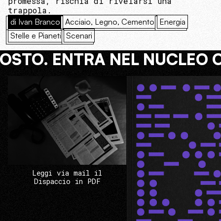
promessa, rischia di rivelarsi una
trappola.
di Ivan Branco
Acciaio, Legno, Cemento
Energia
Stelle e Pianeti
Scenari
COSTO. ENTRA NEL NUCLEO 
Leggi via mail il
Dispaccio in PDF