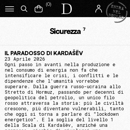
(
0
)
Sicurezza
7
IL PARADOSSO DI KARDAŠËV
23 Aprile 2026
Ogni passo in avanti nella produzione e
nel consumo di energia non fa che
intensificare le crisi, i conflitti e le
dipendenze che l'umanità vorrebbe
superare. Dalla guerra russo-ucraina allo
Stretto di Hormuz, passando per decenni di
geopolitica del petrolio, un unico filo
rosso attraversa la storia: più le civiltà
crescono, più diventano vulnerabili, tanto
che oggi si torna a parlare di "lockdown
energetico". E la soglia del livello 1
della Scala di Kardašëv, anziché una