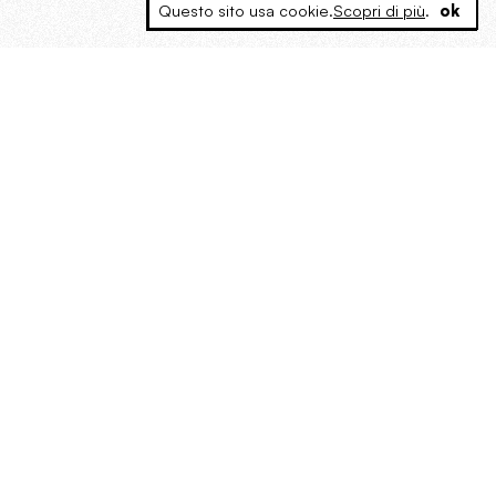
Questo sito usa cookie.
Scopri di più
.
ok
MAGOG è un gruppo editoriale che
riunisce cinque testate giornalistiche, che
oltre a produrre contenuti esclusivi e
inediti quotidiani, pubblica libri, organizza
eventi di vario genere, smuove le
coscienze, sposta le masse, spariglia le
idee.
“Scrivere è dare un senso al
soffrire”. Alchimia di Alejandra
Pizarnik